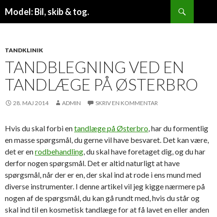
Søg
Model: Bil, skib & tog.
VIDERE
TIL
INDHOLD
TANDKLINIK
TANDBLEGNING VED EN
TANDLÆGE PÅ ØSTERBRO
28. MAJ 2014
ADMIN
SKRIV EN KOMMENTAR
Hvis du skal forbi en
tandlæge på Østerbro
, har du formentlig
en masse spørgsmål, du gerne vil have besvaret. Det kan være,
det er en
rodbehandling
, du skal have foretaget dig, og du har
derfor nogen spørgsmål.
Det er altid naturligt at have
spørgsmål, når der er en, der skal ind at rode i ens mund med
diverse instrumenter. I denne artikel vil jeg kigge nærmere på
nogen af de spørgsmål, du kan gå rundt med, hvis du står og
skal ind til en kosmetisk tandlæge for at få lavet en eller anden