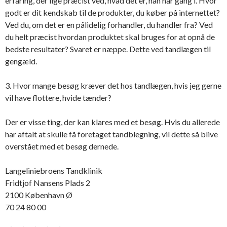
erfaring, der lige præcist ved, hvad det er, han har gang i. Hvor
godt er dit kendskab til de produkter, du køber på internettet?
Ved du, om det er en pålidelig forhandler, du handler fra? Ved
du helt præcist hvordan produktet skal bruges for at opnå de
bedste resultater? Svaret er næppe. Dette ved tandlægen til
gengæld.
3. Hvor mange besøg kræver det hos tandlægen, hvis jeg gerne
vil have flottere, hvide tænder?
Der er visse ting, der kan klares med et besøg. Hvis du allerede
har aftalt at skulle få foretaget tandblegning, vil dette så blive
overstået med et besøg dernede.
Langeliniebroens Tandklinik
Fridtjof Nansens Plads 2
2100 København Ø
70 24 80 00