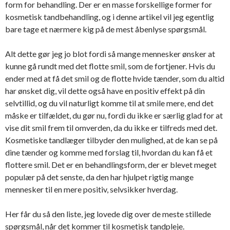
form for behandling. Der er en masse forskellige former for
kosmetisk tandbehandling, og i denne artikel vil jeg egentlig
bare tage et nærmere kig på de mest åbenlyse spørgsmål.
Alt dette gør jeg jo blot fordi så mange mennesker ønsker at
kunne gå rundt med det flotte smil, som de fortjener. Hvis du
ender med at få det smil og de flotte hvide tænder, som du altid
har ønsket dig, vil dette også have en positiv effekt på din
selvtillid, og du vil naturligt komme til at smile mere, end det
måske er tilfældet, du gør nu, fordi du ikke er særlig glad for at
vise dit smil frem til omverden, da du ikke er tilfreds med det.
Kosmetiske tandlæger tilbyder den mulighed, at de kan se på
dine tænder og komme med forslag til, hvordan du kan få et
flottere smil. Det er en behandlingsform, der er blevet meget
populær på det senste, da den har hjulpet rigtig mange
mennesker til en mere positiv, selvsikker hverdag.
Her får du så den liste, jeg lovede dig over de meste stillede
spørgsmål, når det kommer til kosmetisk tandpleje.