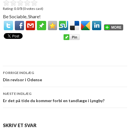
Rating: 0.0/
5
(0 votes cast)
Be Sociable, Share!
FORRIGE INDLÆG
Indlæg
Din revisor i Odense
navigation
NÆSTE INDLÆG
Er det på tide du kommer forbi en tandlæge i Lyngby?
SKRIV ET SVAR