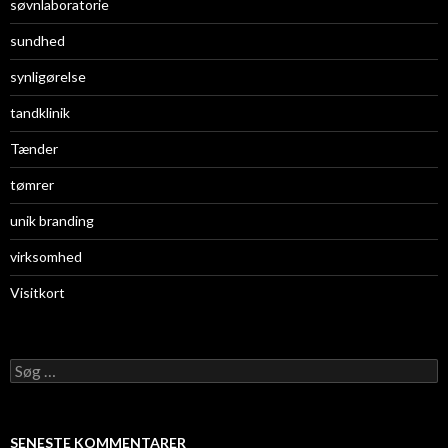
søvnlaboratorie
sundhed
synligørelse
tandklinik
Tænder
tømrer
unik branding
virksomhed
Visitkort
S
ø
g
e
f
SENESTE KOMMENTARER