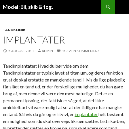
Søg
Model: Bil, skib & tog.
VIDERE
TIL
INDHOLD
TANDKLINIK
IMPLANTATER
9. AUGUST 2013
ADMIN
SKRIV EN KOMMENTAR
Tandimplantater: Hvad du bør vide om dem
Tandimplantater er typisk lavet af titanium, og deres funktion
er, at de skal erstatte en manglende tand. Hvis du lige pludselig
får slået en tand ud, er der forskellige muligheder, du kan gøre
brug af, men denne vil være den mest naturlige. Det er en
permanent løsning, der faktisk er så god, at det ikke
umiddelbart vil være muligt at se, at der tidligere har mangler
en tand. Så hvis du går og er i tvivl, er
implantater
helt bestemt
en mulighed, som du skal overveje. Skruen sættes fast i kæben,
hvorefter der sættes en krone på, som skal agere som tand.