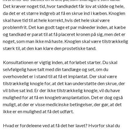
Det kræver noget tid, hvor tandkødet får lov at sidde og hele,
da det er et større indgreb at få en skrue ind i kæben. Knoglen
skal have tid til at hele korrekt, hvis det hele skal være
problemfrit. Det kan godt tage et par måneder inden, at kæbe
og tandkød er parat til at få placeret kronen på sig, men det er
noget, som man ikke må haste. Knoglen skal være tilstrækkelig
stærk til, at den kan klare den prostetiske tand.
Konsultationen er vigtig inden, at forløbet starter. Du skal
selvfølgelig have talt med din tandlæge og set, om du
overhovedet er i stand til at få et implantat. Der skal være
tilstrækkelig knogle for, at det kan understøtte den skrue, der
vil blive sat ind. Er der ikke tilstrækkelig knogle, vil du have
mulighed for at få en knogletransplantation. Det er dog også
muligt, at der er visse medicinske betingelser, der gør, at det
ikke er en mulighed at få det udført.
Hvad er fordeleene ved at få det her lavet? Hvorfor skal du