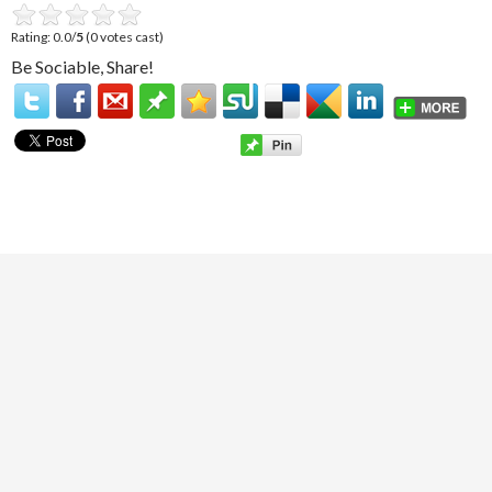
Rating: 0.0/
5
(0 votes cast)
Be Sociable, Share!
FORRIGE INDLÆG
Indlæg
restaurant i København
navigation
NÆSTE INDLÆG
IVF behandling
SKRIV ET SVAR