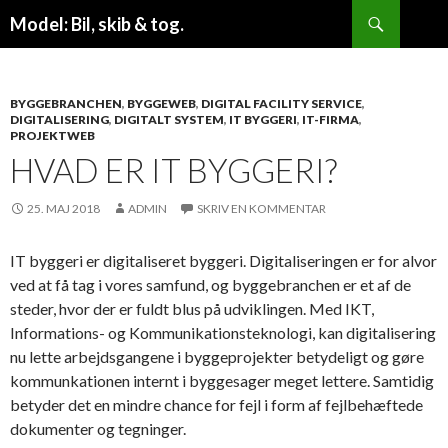
Søg
Model: Bil, skib & tog.
VIDERE
TIL
INDHOLD
BYGGEBRANCHEN
,
BYGGEWEB
,
DIGITAL FACILITY SERVICE
,
DIGITALISERING
,
DIGITALT SYSTEM
,
IT BYGGERI
,
IT-FIRMA
,
PROJEKTWEB
HVAD ER IT BYGGERI?
25. MAJ 2018
ADMIN
SKRIV EN KOMMENTAR
IT byggeri er digitaliseret byggeri. Digitaliseringen er for alvor
ved at få tag i vores samfund, og byggebranchen er et af de
steder, hvor der er fuldt blus på udviklingen. Med IKT,
Informations- og Kommunikationsteknologi, kan digitalisering
nu lette arbejdsgangene i byggeprojekter betydeligt og gøre
kommunkationen internt i byggesager meget lettere. Samtidig
betyder det en mindre chance for fejl i form af fejlbehæftede
dokumenter og tegninger.