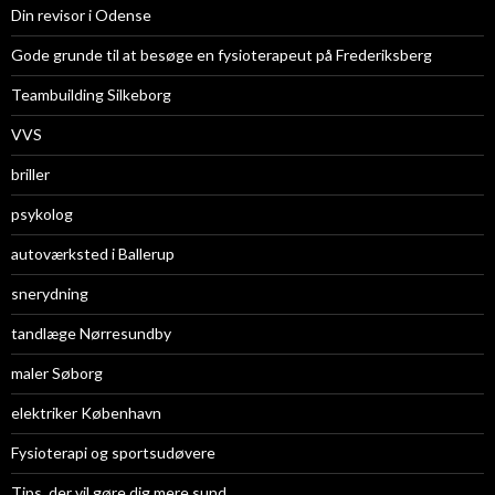
Din revisor i Odense
Gode grunde til at besøge en fysioterapeut på Frederiksberg
Teambuilding Silkeborg
VVS
briller
psykolog
autoværksted i Ballerup
snerydning
tandlæge Nørresundby
maler Søborg
elektriker København
Fysioterapi og sportsudøvere
Tips, der vil gøre dig mere sund