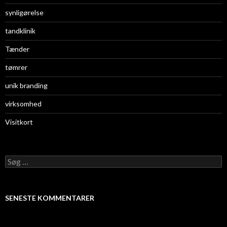
synligørelse
tandklinik
Tænder
tømrer
unik branding
virksomhed
Visitkort
S
ø
g
e
f
SENESTE KOMMENTARER
t
e
r