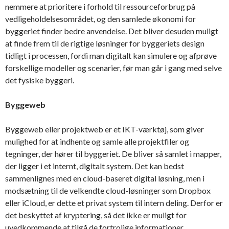
nemmere at prioritere i forhold til ressourceforbrug på
vedligeholdelsesområdet, og den samlede økonomi for
byggeriet finder bedre anvendelse. Det bliver desuden muligt
at finde frem til de rigtige løsninger for byggeriets design
tidligt i processen, fordi man digitalt kan simulere og afprøve
forskellige modeller og scenarier, før man går i gang med selve
det fysiske byggeri.
Byggeweb
Byggeweb eller projektweb er et IKT-værktøj, som giver
mulighed for at indhente og samle alle projektfiler og
tegninger, der hører til byggeriet. De bliver så samlet i mapper,
der ligger i et internt, digitalt system. Det kan bedst
sammenlignes med en cloud-baseret digital løsning, men i
modsætning til de velkendte cloud-løsninger som Dropbox
eller iCloud, er dette et privat system til intern deling. Derfor er
det beskyttet af kryptering, så det ikke er muligt for
uvedkommende at tilgå de fortrolige informationer.