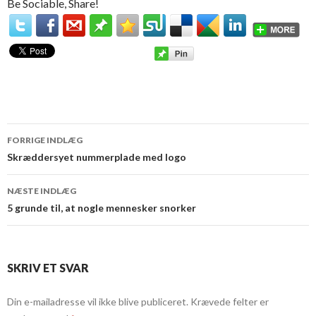
Be Sociable, Share!
FORRIGE INDLÆG
Indlæg
Skræddersyet nummerplade med logo
navigation
NÆSTE INDLÆG
5 grunde til, at nogle mennesker snorker
SKRIV ET SVAR
Din e-mailadresse vil ikke blive publiceret.
Krævede felter er