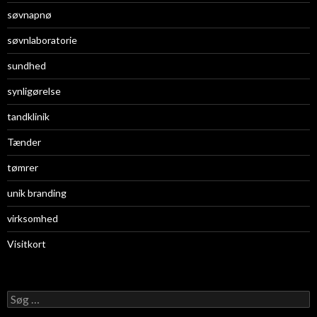
søvnapnø
søvnlaboratorie
sundhed
synligørelse
tandklinik
Tænder
tømrer
unik branding
virksomhed
Visitkort
S
ø