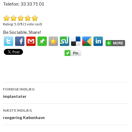
Telefon: 33 33 71 01
Rating: 5.0/
5
(1 vote cast)
Be Sociable, Share!
FORRIGE INDLÆG
Indlæg
implantater
navigation
NÆSTE INDLÆG
rengøring København