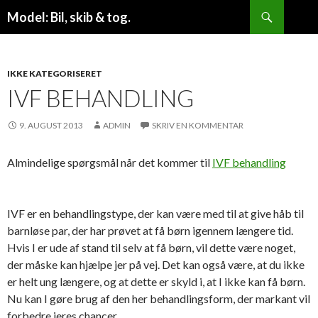
Søg
Model: Bil, skib & tog.
VIDERE
TIL
INDHOLD
IKKE KATEGORISERET
IVF BEHANDLING
9. AUGUST 2013
ADMIN
SKRIV EN KOMMENTAR
Almindelige spørgsmål når det kommer til
IVF behandling
IVF er en behandlingstype, der kan være med til at give håb til
barnløse par, der har prøvet at få børn igennem længere tid.
Hvis I er ude af stand til selv at få børn, vil dette være noget,
der måske kan hjælpe jer på vej. Det kan også være, at du ikke
er helt ung længere, og at dette er skyld i, at I ikke kan få børn.
Nu kan I gøre brug af den her behandlingsform, der markant vil
forbedre jeres chancer.