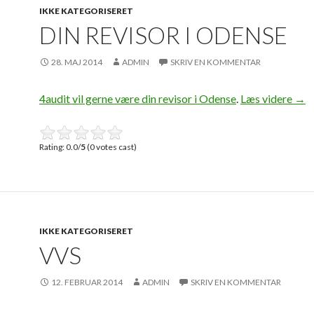
IKKE KATEGORISERET
DIN REVISOR I ODENSE
28. MAJ 2014
ADMIN
SKRIV EN KOMMENTAR
4audit vil gerne være din revisor i Odense
.
Læs videre
Din 
→
Rating: 0.0/
5
(0 votes cast)
IKKE KATEGORISERET
VVS
12. FEBRUAR 2014
ADMIN
SKRIV EN KOMMENTAR