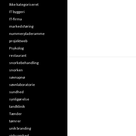
Ikke kategoriseret
IT byggeri
IT-firma
markedsføring
nummerpladeramme
projektweb
Psykolog
restaurant
snorkebehandling
snorken
søvnapnø
søvnlaboratorie
sundhed
synligørelse
tandklinik
Tænder
tømrer
unik branding
virksomhed