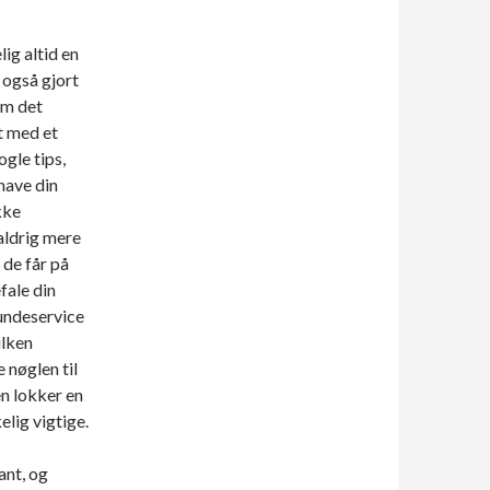
lig altid en
 også gjort
om det
dt med et
ogle tips,
have din
kke
aldrig mere
 de får på
fale din
kundeservice
ilken
 nøglen til
en lokker en
elig vigtige.
ant, og