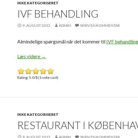
IKKE KATEGORISERET
IVF BEHANDLING
9. AUGUST 2013
ADMIN
SKRIV EN KOMMENTAR
Almindelige spørgsmål når det kommer til
IVF behandlin
Læs videre
IVF behandling
→
Rating: 5.0/
5
(1 vote cast)
IKKE KATEGORISERET
RESTAURANT I KØBENHA
9. AUGUST 2013
ADMIN
SKRIV EN KOMMENTAR