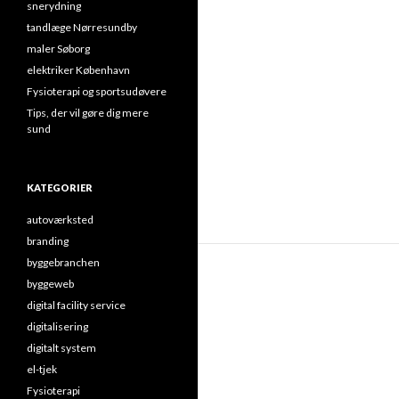
snerydning
tandlæge Nørresundby
maler Søborg
elektriker København
Fysioterapi og sportsudøvere
Tips, der vil gøre dig mere
sund
KATEGORIER
autoværksted
branding
byggebranchen
byggeweb
digital facility service
digitalisering
digitalt system
el-tjek
Fysioterapi