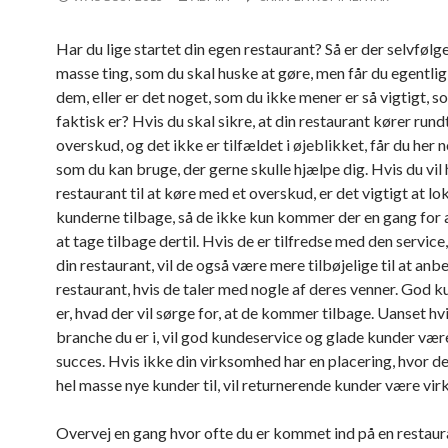
Har du lige startet din egen restaurant? Så er der selvfølge
masse ting, som du skal huske at gøre, men får du egentlig
dem, eller er det noget, som du ikke mener er så vigtigt, s
faktisk er? Hvis du skal sikre, at din restaurant kører run
overskud, og det ikke er tilfældet i øjeblikket, får du her n
som du kan bruge, der gerne skulle hjælpe dig. Hvis du vil 
restaurant til at køre med et overskud, er det vigtigt at lo
kunderne tilbage, så de ikke kun kommer der en gang for 
at tage tilbage dertil. Hvis de er tilfredse med den service,
din restaurant, vil de også være mere tilbøjelige til at anbe
restaurant, hvis de taler med nogle af deres venner. God 
er, hvad der vil sørge for, at de kommer tilbage. Uanset hv
branche du er i, vil god kundeservice og glade kunder være
succes. Hvis ikke din virksomhed har en placering, hvor d
hel masse nye kunder til, vil returnerende kunder være virk
Overvej en gang hvor ofte du er kommet ind på en restaur