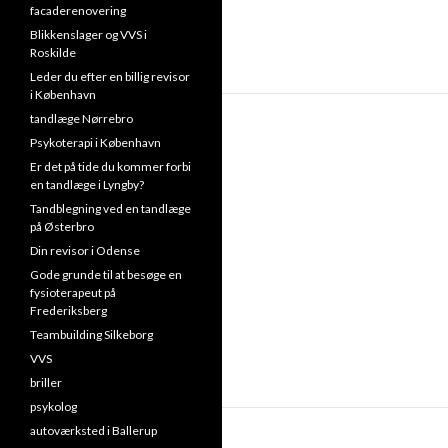
facaderenovering
Blikkenslager og VVS i
Roskilde
Leder du efter en billig revisor
i København
tandlæge Nørrebro
Psykoterapi i København
Er det på tide du kommer forbi
en tandlæge i Lyngby?
Tandblegning ved en tandlæge
på Østerbro
Din revisor i Odense
Gode grunde til at besøge en
fysioterapeut på
Frederiksberg
Teambuilding Silkeborg
VVS
briller
psykolog
autoværksted i Ballerup