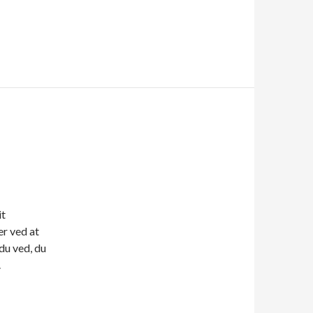
it
er ved at
du ved, du
.