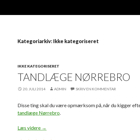
Kategoriarkiv: Ikke kategoriseret
IKKE KATEGORISERET
TANDLÆGE NØRREBRO
20. JULI 2014
ADMIN
SKRIV EN KOMMENTAR
Disse ting skal du være opmærksom på, når du kigger efte
tandlæge Nørrebro
.
Læs videre
tandlæge Nørrebro
→