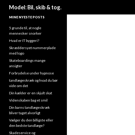
Søg
Model: Bil, skib & tog.
MINE NYESTE POSTS
5 grunde til, at nogle
mennesker snorker
Hvad er IT byggeri?
Skræddersyet nummerplade
med logo
Skateboardings mange
ansigter
Forbrydelse under hypnose
tandlægeskræk og hvad du bør
vide om det
Din kælder er en skjult skat
Videnskaben bag et smil
Din barns tandlægeskræk
bliver taget alvorligt
Vælger du den billigste eller
den bedste tandlæge?
Skadeservice og