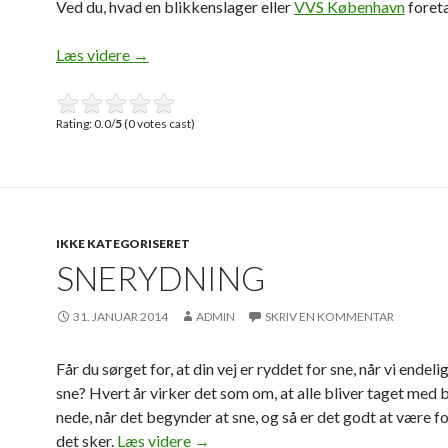
Ved du, hvad en blikkenslager eller
VVS København
foreta
Læs videre
VVS
→
Rating: 0.0/
5
(0 votes cast)
IKKE KATEGORISERET
SNERYDNING
31. JANUAR 2014
ADMIN
SKRIV EN KOMMENTAR
Får du sørget for, at din vej er ryddet for sne, når vi ende
sne? Hvert år virker det som om, at alle bliver taget med
nede, når det begynder at sne, og så er det godt at være f
det sker.
Læs videre
snerydning
→