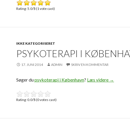
Rating: 5.0/
5
(1 vote cast)
IKKE KATEGORISERET
PSYKOTERAPI I KØBENH
17. JUNI 2014
ADMIN
SKRIV EN KOMMENTAR
Søger du
psykoterapi i København
?
Læs videre
Psykotera
→
Rating: 0.0/
5
(0 votes cast)